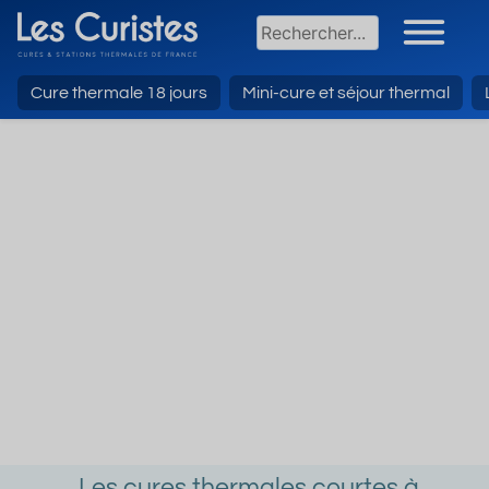
Cure thermale 18 jours
Mini-cure et séjour thermal
Les cures thermales courtes à