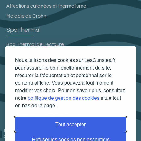
Affections cutanées et thermalisme
Maladie de Crohn
Spa thermal
Spa Thermal de Lectoure
Vittel Spa
Nous utilisons des cookies sur LesCuristes.fr
Spa thermal des Thermes du Mont-Dore
pour assurer le bon fonctionnement du site,
mesurer la fréquentation et personnaliser le
Spa Villa Pompéi
contenu affiché. Vous pouvez à tout moment
Carte cadeau spa Vichy
modifier vos choix. Pour en savoir plus, consultez
Carte cadeau spa Bagnoles-de-l'Orne
notre
politique de gestion des cookies
situé tout
en bas de la page.
Carte cadeau spa Saubusse
Carte cadeau spa Châtel-Guyon
Tout accepter
LesCuristes.fr participe et est conforme à l'ensemble des
Spécifications et Politiques du Transparency & Consent Framework
Refuser les cookies non essentiels