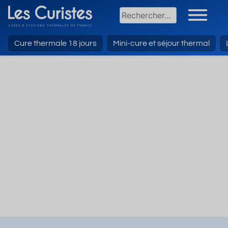
Cure thermale 18 jours
Mini-cure et séjour thermal