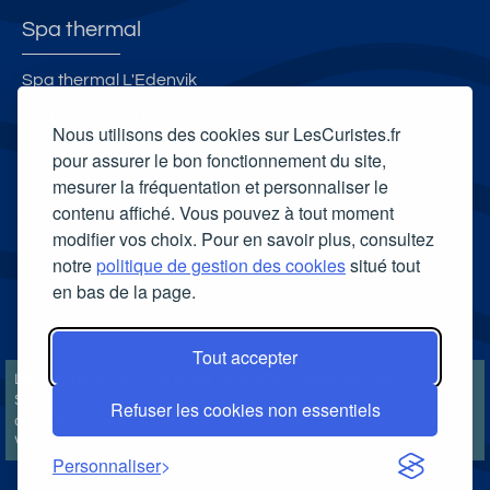
Spa thermal
Spa thermal L'Edenvik
Spa et Bien-Être Celtô
Nous utilisons des cookies sur LesCuristes.fr
Spa Villa Pompéi
pour assurer le bon fonctionnement du site,
mesurer la fréquentation et personnaliser le
Spa thermal et Espace esthétique des Thermes de Dax
contenu affiché. Vous pouvez à tout moment
Carte cadeau spa Vichy
modifier vos choix. Pour en savoir plus, consultez
Carte cadeau spa Bagnoles-de-l'Orne
notre
politique de gestion des cookies
situé tout
en bas de la page.
Carte cadeau spa Saubusse
Carte cadeau spa Châtel-Guyon
Tout accepter
LesCuristes.fr participe et est conforme à l'ensemble des
Spécifications et Politiques du Transparency & Consent Framework
Refuser les cookies non essentiels
de l'IAB Europe et utilise la Consent Management Platform n°92.
Vous pouvez modifier vos choix à tout moment en
cliquant ici
.
Personnaliser