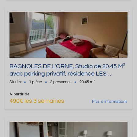
BAGNOLES DE L'ORNE, Studio de 20.45 M²
avec parking privatif, résidence LES
CHARMETTES
Studio
1 pièce
2 personnes
20.45 m²
A partir de
490€ les 3 semaines
Plus d'informations