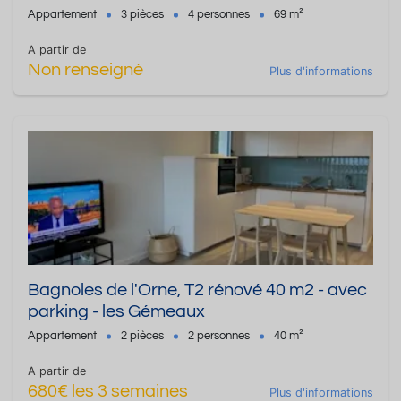
Appartement
3 pièces
4 personnes
69 m²
A partir de
Non renseigné
Plus d'informations
Bagnoles de l'Orne, T2 rénové 40 m2 - avec
parking - les Gémeaux
Appartement
2 pièces
2 personnes
40 m²
A partir de
680€ les 3 semaines
Plus d'informations