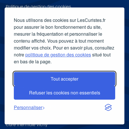
Politique de gestion des cookies
Contactez - Nous
Nous utilisons des cookies sur LesCuristes.fr
Partenaires
pour assurer le bon fonctionnement du site,
mesurer la fréquentation et personnaliser le
Proposer une location
contenu affiché. Vous pouvez à tout moment
MonRendezVousVeto
modifier vos choix. Pour en savoir plus, consultez
notre
politique de gestion des cookies
situé tout
Stations thermales
en bas de la page.
Cure thermale Balaruc les Bains
Tout accepter
Cure thermale Avène les Bains
Cure thermale Dax
Refuser les cookies non essentiels
Cure thermale Brides les Bains
Cure thermale Aix les Bains
Personnaliser
Cure thermale Lamalou les Bains
Cure thermale Vichy