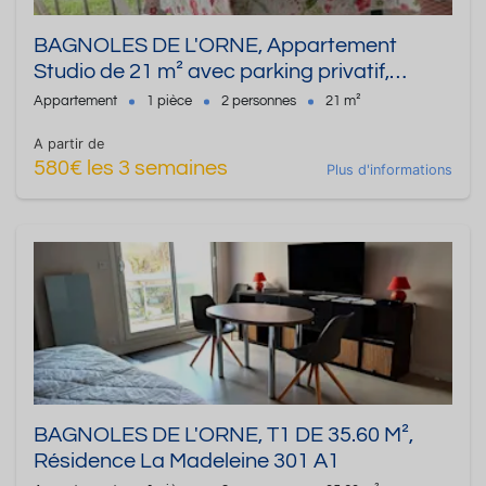
BAGNOLES DE L'ORNE, Appartement
Studio de 21 m² avec parking privatif,
Résidence Les Charmettes
Appartement
1 pièce
2 personnes
21 m²
A partir de
580€ les 3 semaines
Plus d'informations
BAGNOLES DE L'ORNE, T1 DE 35.60 M²,
Résidence La Madeleine 301 A1