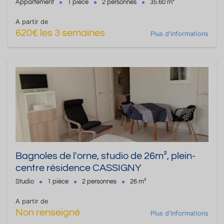
Appartement
1 pièce
2 personnes
35.60 m²
A partir de
620€ les 3 semaines
Plus d'informations
Bagnoles de l'orne, studio de 26m², plein-
centre résidence CASSIGNY
Studio
1 pièce
2 personnes
26 m²
A partir de
Non renseigné
Plus d'informations