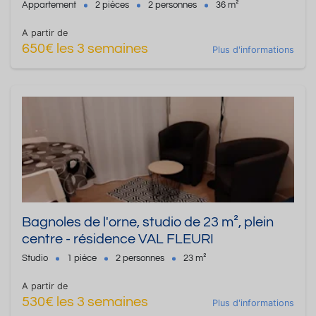
FLEURI
Appartement
2 pièces
2 personnes
36 m²
A partir de
650€ les 3 semaines
Plus d'informations
Bagnoles de l'orne, studio de 23 m², plein
centre - résidence VAL FLEURI
Studio
1 pièce
2 personnes
23 m²
A partir de
530€ les 3 semaines
Plus d'informations