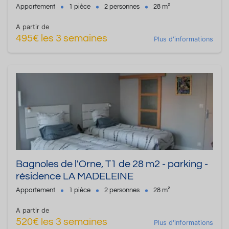
étage avec parking
Appartement
1 pièce
2 personnes
28 m²
A partir de
495€ les 3 semaines
Plus d'informations
Bagnoles de l'Orne, T1 de 28 m2 - parking -
résidence LA MADELEINE
Appartement
1 pièce
2 personnes
28 m²
A partir de
520€ les 3 semaines
Plus d'informations