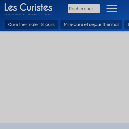
Cure thermale 18 jours
Mini-cure et séjour thermal