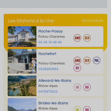
Les Stations à la Une
SPONSORISÉ
Roche-Posay
Poitou-Charentes
05 49 19 49 49
Rochefort
Poitou-Charentes
0546990864
Allevard-les-Bains
Rhône-Alpes
0476975622
Brides-les-Bains
Rhône-Alpes