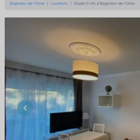
Bagnoles-de-l'Orne
Locations
Studio 0 chr. à Bagnoles-de-l'Orne
Précedent