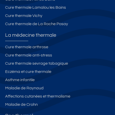
ol
th
in
e
er
g
Cure thermale Lamalou les Bains
s
m
Cure thermale Vichy
e
Cure thermale de La Roche Posay
s
La médecine thermale
Cure thermale arthrose
Cure thermale anti-stress
Cure thermale sevrage tabagique
Eczéma et cure thermale
Asthme infantile
Maladie de Raynaud
Affections cutanées et thermalisme
Maladie de Crohn