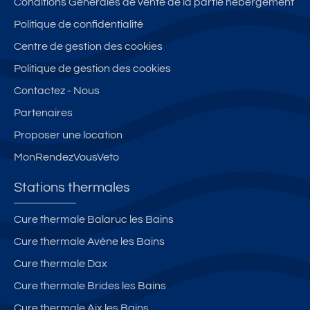
Conditions Générales de vente de la partie hébergement
nt
à
–
s
m
Politique de confidentialité
-
n
Id
d
e
M
Centre de gestion des cookies
e
é
e
u
a
u
al
L'
bl
Politique de gestion des cookies
rti
f
c
O
e
Contactez - Nous
n,
ur
rn
s
c
Partenaires
e
e
é
e
et
si
c
Proposer une location
nt
d
tu
ur
MonRendezVousVeto
re
ét
é
is
vil
e
à
é
Stations thermales
le
nt
3
a
.
e
0
v
Cure thermale Balaruc les Bains
à
0
e
Cure thermale Avène les Bains
B
m
c
a
d
p
Cure thermale Dax
g
e
a
Cure thermale Brides les Bains
n
s
rk
Cure thermale Aix les Bains