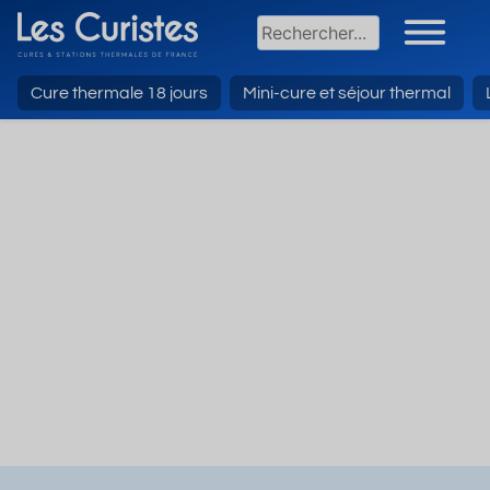
Cure thermale 18 jours
Mini-cure et séjour thermal