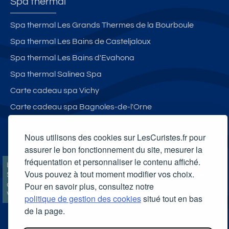
Spa thermal
Spa thermal Les Grands Thermes de la Bourboule
Spa thermal Les Bains de Casteljaloux
Spa thermal Les Bains d'Evahona
Spa thermal Salinea Spa
Carte cadeau spa Vichy
Carte cadeau spa Bagnoles-de-l'Orne
Carte cadeau spa Saubusse
Nous utilisons des cookies sur LesCuristes.fr pour
Carte cadeau spa Châtel-Guyon
assurer le bon fonctionnement du site, mesurer la
fréquentation et personnaliser le contenu affiché.
LesCuristes.fr participe et est conforme à l'ensemble des
Vous pouvez à tout moment modifier vos choix.
Spécifications et Politiques du Transparency & Consent Framework
Pour en savoir plus, consultez notre
de l'IAB Europe et utilise la Consent Management Platform n°92.
Vous pouvez modifier vos choix à tout moment en
cliquant ici
.
politique de gestion des cookies
situé tout en bas
de la page.