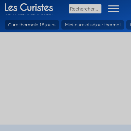
Cure thermale 18 jours
Mini-cure et séjour thermal