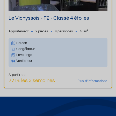
Le Vichyssois - F2 - Classé 4 étoiles
Appartement
2 pièces
4 personnes
48 m²
Balcon
Congélateur
Lave-linge
Ventilateur
A partir de
771€ les 3 semaines
Plus d'informations