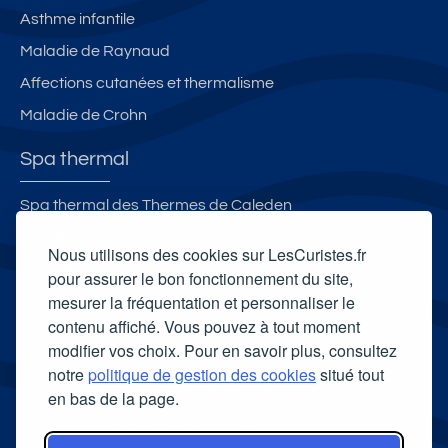
Asthme infantile
Maladie de Raynaud
Affections cutanées et thermalisme
Maladie de Crohn
Spa thermal
Spa thermal des Thermes de Caleden
Spa Aqua Terra
Nous utilisons des cookies sur LesCuristes.fr
Spa Villa Pompéi
pour assurer le bon fonctionnement du site,
mesurer la fréquentation et personnaliser le
Spa thermal L'Edenvik
contenu affiché. Vous pouvez à tout moment
Carte cadeau spa Vichy
modifier vos choix. Pour en savoir plus, consultez
Carte cadeau spa Bagnoles-de-l'Orne
notre
politique de gestion des cookies
situé tout
en bas de la page.
Carte cadeau spa Saubusse
Carte cadeau spa Châtel-Guyon