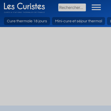
Cure thermale 18 jours
Mini-cure et séjour thermal