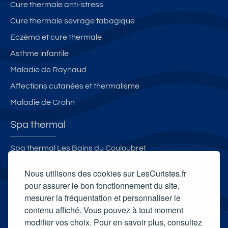
Cure thermale anti-stress
Cure thermale sevrage tabagique
Eczéma et cure thermale
Asthme infantile
Maladie de Raynaud
Affections cutanées et thermalisme
Maladie de Crohn
Spa thermal
Spa thermal Les Bains du Couloubret
Spa Thermal Philae
Nous utilisons des cookies sur LesCuristes.fr
Spa thermal des Thermes de Bourbon l'Archambault
pour assurer le bon fonctionnement du site,
mesurer la fréquentation et personnaliser le
Spa thermal des Thermes de Divonne Les Bains
contenu affiché. Vous pouvez à tout moment
Carte cadeau spa Vichy
modifier vos choix. Pour en savoir plus, consultez