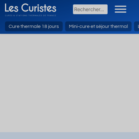
Cure thermale 18 jours
Mini-cure et séjour thermal