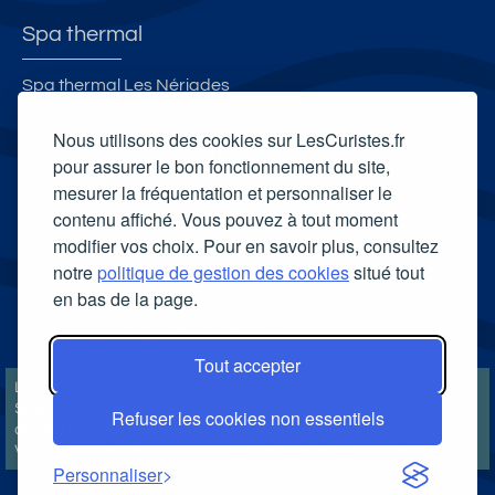
Spa thermal
Spa thermal Les Nériades
Spa thermal Salinea Spa
Nous utilisons des cookies sur LesCuristes.fr
Spa thermal Les Bains d'Evahona
pour assurer le bon fonctionnement du site,
mesurer la fréquentation et personnaliser le
Spa thermal de Saint-Honoré-les-Bains
contenu affiché. Vous pouvez à tout moment
Carte cadeau spa Vichy
modifier vos choix. Pour en savoir plus, consultez
Carte cadeau spa Bagnoles-de-l'Orne
notre
politique de gestion des cookies
situé tout
en bas de la page.
Carte cadeau spa Saubusse
Carte cadeau spa Châtel-Guyon
Tout accepter
LesCuristes.fr participe et est conforme à l'ensemble des
Spécifications et Politiques du Transparency & Consent Framework
Refuser les cookies non essentiels
de l'IAB Europe et utilise la Consent Management Platform n°92.
Vous pouvez modifier vos choix à tout moment en
cliquant ici
.
Personnaliser