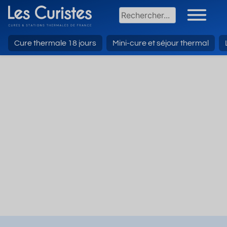
Cure thermale 18 jours
Mini-cure et séjour thermal