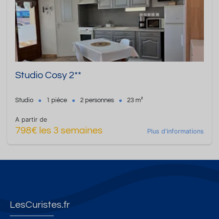
Studio Cosy 2**
Studio
1 pièce
2 personnes
23 m²
A partir de
798€ les 3 semaines
Plus d'informations
LesCuristes.fr