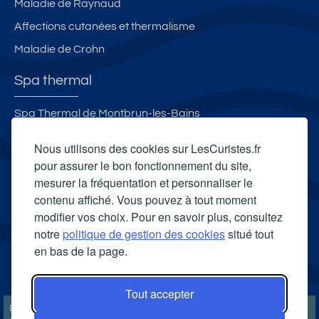
Maladie de Raynaud
Affections cutanées et thermalisme
Maladie de Crohn
Spa thermal
Spa Thermal de Montbrun-les-Bains
Spa thermal Sensoria Rio
Nous utilisons des cookies sur LesCuristes.fr
L'Espace Bien-Être - Les Thermes d'Evian
pour assurer le bon fonctionnement du site,
mesurer la fréquentation et personnaliser le
Spa thermal d'Allevard
contenu affiché. Vous pouvez à tout moment
Carte cadeau spa Vichy
modifier vos choix. Pour en savoir plus, consultez
Carte cadeau spa Bagnoles-de-l'Orne
notre
politique de gestion des cookies
situé tout
en bas de la page.
Carte cadeau spa Saubusse
Carte cadeau spa Châtel-Guyon
Tout accepter
LesCuristes.fr participe et est conforme à l'ensemble des