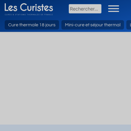
Cure thermale 18 jours
Mini-cure et séjour thermal