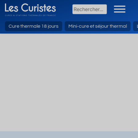
Cure thermale 18 jours
Mini-cure et séjour thermal