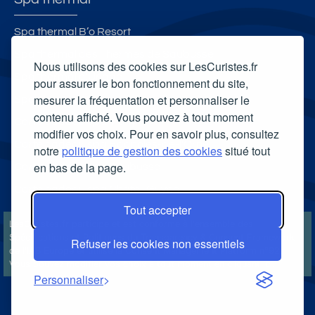
Spa thermal B’o Resort
Spa thermal des Thermes de Saubusse
Nous utilisons des cookies sur LesCuristes.fr
Spa thermal d'Uriage
pour assurer le bon fonctionnement du site,
mesurer la fréquentation et personnaliser le
Spa Thermal Philae
contenu affiché. Vous pouvez à tout moment
Carte cadeau spa Vichy
modifier vos choix. Pour en savoir plus, consultez
Carte cadeau spa Bagnoles-de-l'Orne
notre
politique de gestion des cookies
situé tout
en bas de la page.
Carte cadeau spa Saubusse
Carte cadeau spa Châtel-Guyon
Tout accepter
LesCuristes.fr participe et est conforme à l'ensemble des
Spécifications et Politiques du Transparency & Consent Framework
Refuser les cookies non essentiels
de l'IAB Europe et utilise la Consent Management Platform n°92.
Vous pouvez modifier vos choix à tout moment en
cliquant ici
.
Personnaliser