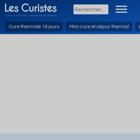
Cure thermale 18 jours
Mini-cure et séjour thermal