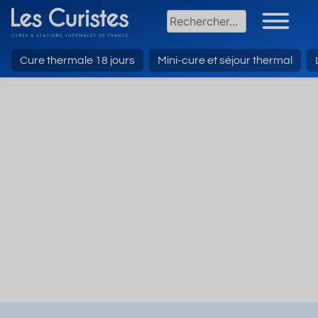
Cure thermale 18 jours
Mini-cure et séjour thermal