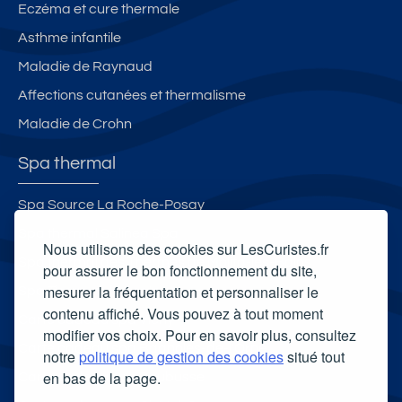
Eczéma et cure thermale
Asthme infantile
Maladie de Raynaud
Affections cutanées et thermalisme
Maladie de Crohn
Spa thermal
Spa Source La Roche-Posay
Spa thermal Salinea Spa
Nous utilisons des cookies sur LesCuristes.fr
Spa thermal des Thermes de Molitg-les-Bains
pour assurer le bon fonctionnement du site,
mesurer la fréquentation et personnaliser le
Spa Thermal de Lectoure
contenu affiché. Vous pouvez à tout moment
Carte cadeau spa Vichy
modifier vos choix. Pour en savoir plus, consultez
Carte cadeau spa Bagnoles-de-l'Orne
notre
politique de gestion des cookies
situé tout
en bas de la page.
Carte cadeau spa Saubusse