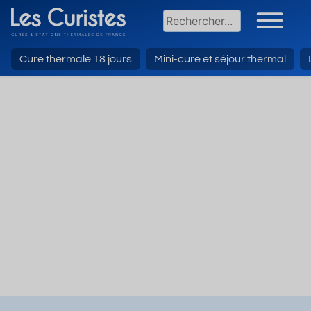
Cure thermale 18 jours
Mini-cure et séjour thermal