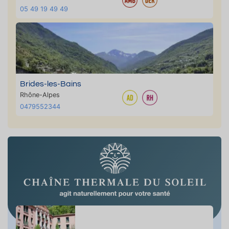
05 49 19 49 49
Brides-les-Bains
Rhône-Alpes
0479552344