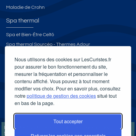
Maladie de Crohn
Spa thermal
Spa et Bien-Être Celtô
Spa thermal Sourcéo - Thermes Adour
Spa Espace Bien-être et Aqua-détente d'Aulus-les-
Nous utilisons des cookies sur LesCuristes.fr
Bains
pour assurer le bon fonctionnement du site,
mesurer la fréquentation et personnaliser le
Les Bains du Mont-Blanc
contenu affiché. Vous pouvez à tout moment
Carte cadeau spa Vichy
modifier vos choix. Pour en savoir plus, consultez
Carte cadeau spa Bagnoles-de-l'Orne
notre
politique de gestion des cookies
situé tout
en bas de la page.
Carte cadeau spa Saubusse
Carte cadeau spa Châtel-Guyon
Tout accepter
LesCuristes.fr participe et est conforme à l'ensemble des
Spécifications et Politiques du Transparency & Consent Framework
Refuser les cookies non essentiels