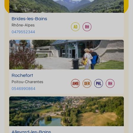
Brides-les-Bains
Rhône-Alpes
0479552344
Rochefort
Poitou-Charentes
0546990864
Allevard-les-Bains