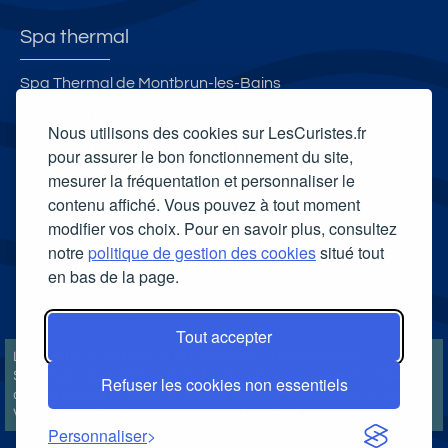
Spa thermal
Spa Thermal de Montbrun-les-Bains
Spa thermal Sensoria Rio
Nous utilisons des cookies sur LesCuristes.fr
L'Espace Bien-Être - Les Thermes d'Evian
pour assurer le bon fonctionnement du site,
mesurer la fréquentation et personnaliser le
Spa thermal d'Allevard
contenu affiché. Vous pouvez à tout moment
Carte cadeau spa Vichy
modifier vos choix. Pour en savoir plus, consultez
Carte cadeau spa Bagnoles-de-l'Orne
notre
politique de gestion des cookies
situé tout
en bas de la page.
Carte cadeau spa Saubusse
Carte cadeau spa Châtel-Guyon
Tout accepter
LesCuristes.fr participe et est conforme à l'ensemble des
Spécifications et Politiques du Transparency & Consent Framework
Refuser les cookies non essentiels
de l'IAB Europe et utilise la Consent Management Platform n°92.
Vous pouvez modifier vos choix à tout moment en
cliquant ici
.
Personnaliser