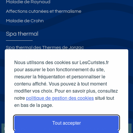
Maladie de Raynaud
Affections cutanées et thermalisme
Maladie de Crohn
Spa thermal
Spa thermal des Thermes de Jonzac
Spa thermal des Thermes de Caleden
Nous utilisons des cookies sur LesCuristes.fr
L'Institut Thermal de Niederbonn-les-Bains
pour assurer le bon fonctionnement du site,
mesurer la fréquentation et personnaliser le
Spa thermal Cieléo
contenu affiché. Vous pouvez à tout moment
Carte cadeau spa Vichy
modifier vos choix. Pour en savoir plus, consultez
Carte cadeau spa Bagnoles-de-l'Orne
notre
politique de gestion des cookies
situé tout
en bas de la page.
Carte cadeau spa Saubusse
Carte cadeau spa Châtel-Guyon
Tout accepter
LesCuristes.fr participe et est conforme à l'ensemble des