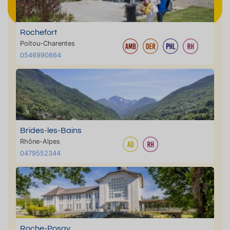
Rochefort
Poitou-Charentes
0546990864
Brides-les-Bains
Rhône-Alpes
0479552344
Roche-Posay