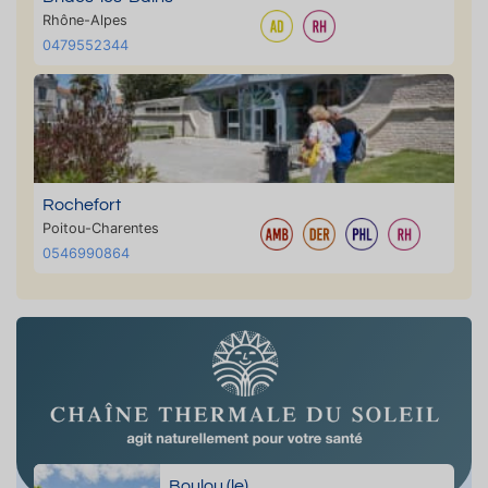
Rhône-Alpes
0479552344
Rochefort
Poitou-Charentes
0546990864
Boulou (le)