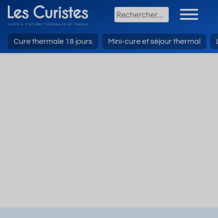
Cure thermale 18 jours
Mini-cure et séjour thermal