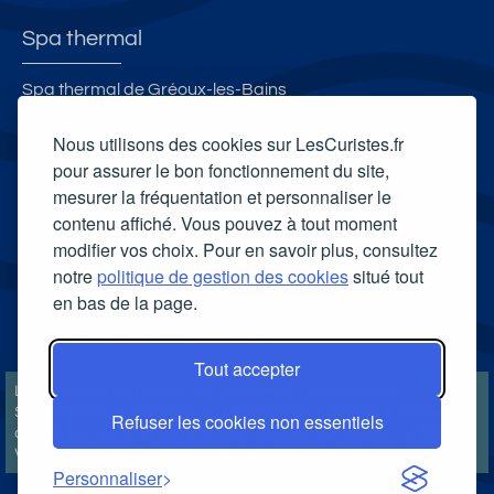
Spa thermal
Spa thermal de Gréoux-les-Bains
Spa Thermal de Montbrun-les-Bains
Nous utilisons des cookies sur LesCuristes.fr
Spa Aqua Calida
pour assurer le bon fonctionnement du site,
mesurer la fréquentation et personnaliser le
Spa Thermal Roquebillière Thermal
contenu affiché. Vous pouvez à tout moment
Carte cadeau spa Vichy
modifier vos choix. Pour en savoir plus, consultez
Carte cadeau spa Bagnoles-de-l'Orne
notre
politique de gestion des cookies
situé tout
en bas de la page.
Carte cadeau spa Saubusse
Carte cadeau spa Châtel-Guyon
Tout accepter
LesCuristes.fr participe et est conforme à l'ensemble des
Spécifications et Politiques du Transparency & Consent Framework
Refuser les cookies non essentiels
de l'IAB Europe et utilise la Consent Management Platform n°92.
Vous pouvez modifier vos choix à tout moment en
cliquant ici
.
Personnaliser