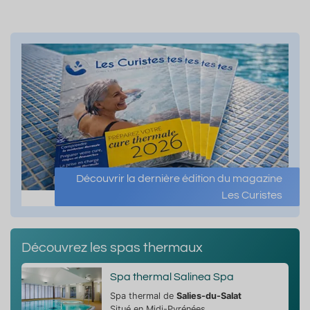
Découvrir la dernière édition du magazine
Les Curistes
Découvrez les spas thermaux
Spa thermal Salinea Spa
Spa thermal de
Salies-du-Salat
Situé en Midi-Pyrénées