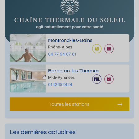
Montrond-les-Bains
Rhône-Alpes
04 77 94 67 61
Barbotan-les-Thermes
Midi-Pyrénées
0142652424
Toutes les stations
Les dernières actualités