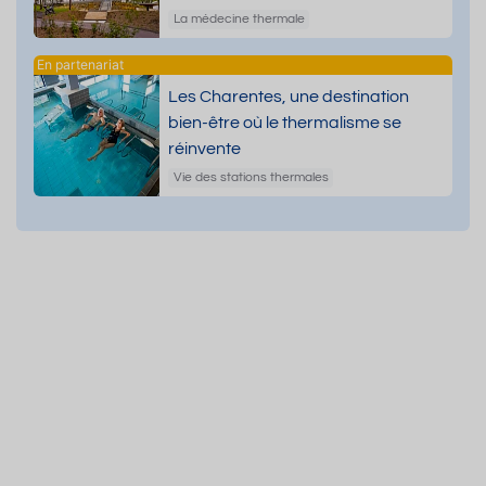
dermatologiques
La médecine thermale
Les Charentes, une destination
bien-être où le thermalisme se
réinvente
Vie des stations thermales