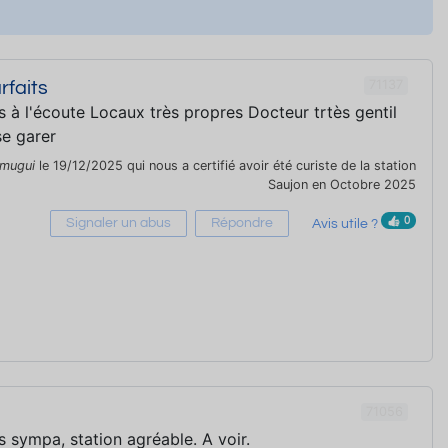
71137
rfaits
s à l'écoute Locaux très propres Docteur trtès gentil
se garer
mugui
le 19/12/2025 qui nous a certifié avoir été curiste de la station
Saujon en Octobre 2025
0
Signaler un abus
Répondre
Avis utile ?
71056
s sympa, station agréable. A voir.