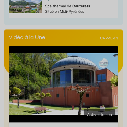
Spa thermal de
Cauterets
Situé en Midi-Pyrénées
Vidéo à la Une
CAPVERN
Activer le son