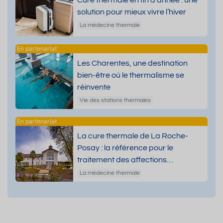
Cure thermale en fin d’année : une
solution pour mieux vivre l’hiver
La médecine thermale
Les Charentes, une destination
bien-être où le thermalisme se
réinvente
Vie des stations thermales
La cure thermale de La Roche-
Posay : la référence pour le
traitement des affections
dermatologiques
La médecine thermale