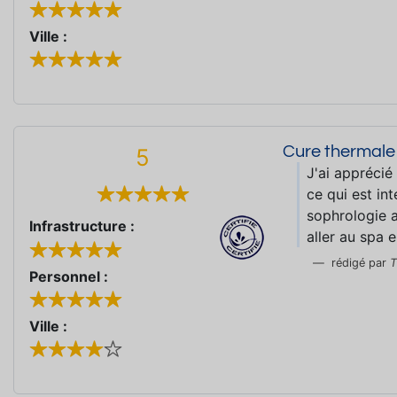
Ville :
Cure thermale
5
J'ai apprécié
ce qui est int
sophrologie a
Infrastructure :
aller au spa 
rédigé par
T
Personnel :
Ville :