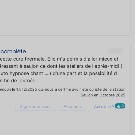
70829
 complète
 cette cure thermale. Elle m'a permis d'aller mieux et
éressant à saujon ce dont les ateliers de l'après-midi (
uto hypnose chant ....) d'une part et la possibilité d
en fin de journée
imoun
le 17/12/2025 qui nous a certifié avoir été curiste de la station
Saujon en Octobre 2025
0
Signaler un abus
Répondre
Avis utile ?