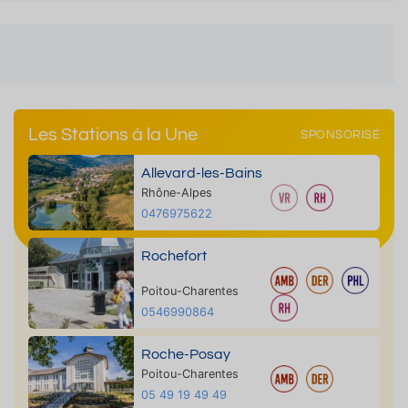
Les Stations à la Une
SPONSORISÉ
Allevard-les-Bains
Rhône-Alpes
0476975622
Rochefort
Poitou-Charentes
0546990864
Roche-Posay
Poitou-Charentes
05 49 19 49 49