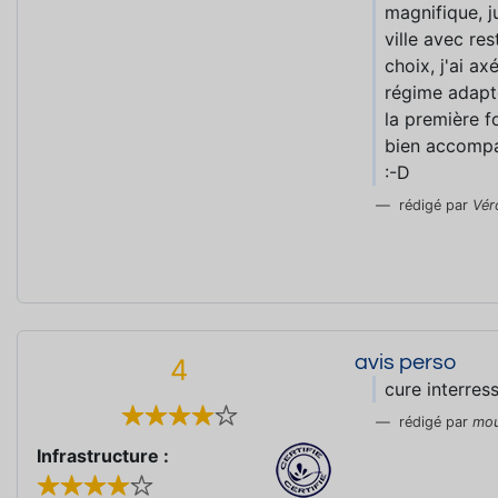
magnifique, j
ville avec re
choix, j'ai a
régime adapté
la première f
bien accompa
:-D
rédigé par
Vér
avis perso
4
cure interre
rédigé par
mou
Infrastructure :