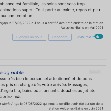
ambiance est familiale, les soins sont sans trop
s animations super ! Tout porte au calme, repos et peu
 aucune tentation ...
erjojo
le 07/05/2022 qui nous a certifié avoir été curiste de la station
Aulus-les-Bains en Mai 2021
1
Signaler un abus
Répondre
Avis utile ?
56634
re agréable
sse très bien le personnel attentionné et de bons
tes pris en charge dès votre arrivée. Massages,
’argile bio, bains bouillonnants, douches au jet etc.
’après-midi.
ar
Marie Ange
le 06/05/2022 qui nous a certifié avoir été curiste de la
station Aulus-les-Bains en Juin 2021