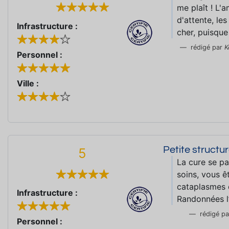
me plaît ! L'
d'attente, le
Infrastructure :
cher, puisque
rédigé par
K
Personnel :
Ville :
Petite structu
5
La cure se pa
soins, vous ê
cataplasmes d
Infrastructure :
Randonnées l
rédigé p
Personnel :