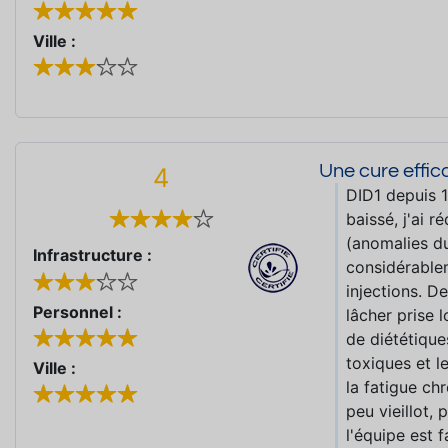
Ville :
Une cure effi
4
DID1 depuis 1
baissé, j'ai r
(anomalies du 
Infrastructure :
considérablem
injections. D
Personnel :
lâcher prise l
de diététique
toxiques et l
Ville :
la fatigue ch
peu vieillot,
l'équipe est f