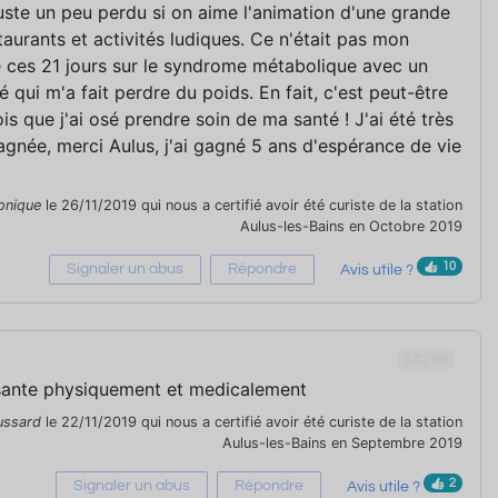
uste un peu perdu si on aime l'animation d'une grande
staurants et activités ludiques. Ce n'était pas mon
xé ces 21 jours sur le syndrome métabolique avec un
 qui m'a fait perdre du poids. En fait, c'est peut-être
ois que j'ai osé prendre soin de ma santé ! J'ai été très
gnée, merci Aulus, j'ai gagné 5 ans d'espérance de vie
onique
le 26/11/2019 qui nous a certifié avoir été curiste de la station
Aulus-les-Bains en Octobre 2019
10
Signaler un abus
Répondre
Avis utile ?
54299
ssante physiquement et medicalement
ssard
le 22/11/2019 qui nous a certifié avoir été curiste de la station
Aulus-les-Bains en Septembre 2019
2
Signaler un abus
Répondre
Avis utile ?