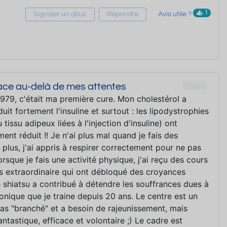
1
Signaler un abus
Répondre
Avis utile ?
54521
cace au-delà de mes attentes
979, c'était ma première cure. Mon cholestérol a
éduit fortement l'insuline et surtout : les lipodystrophies
tissu adipeux liées à l'injection d'insuline) ont
ent réduit !! Je n'ai plus mal quand je fais des
e plus, j'ai appris à respirer correctement pour ne pas
orsque je fais une activité physique, j'ai reçu des cours
s extraordinaire qui ont débloqué des croyances
e shiatsu a contribué à détendre les souffrances dues à
ronique que je traine depuis 20 ans. Le centre est un
 pas "branché" et a besoin de rajeunissement, mais
antastique, efficace et volontaire ;) Le cadre est