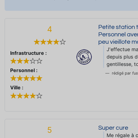
Petite station 
4
Personnel aven
peu vieillote 
J'effectue ma
Infrastructure :
depuis plus 
gentillesse, 
Personnel :
rédigé par
fus
Ville :
Super cure
5
Me régale à c