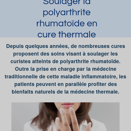
Soulager la
polyarthrite
rhumatoïde en
cure thermale
Claire
Depuis quelques années, de nombreuses cures
Article publié par
le 20/08/2020 et mis
à jour le 12/08/2021
proposent des soins visant à soulager les
curistes atteints de polyarthrite rhumatoïde.
Polyarthrite Rhumatoide
Outre la prise en charge par la médecine
Demander une documentation
traditionnelle de cette maladie inflammatoire, les
patients peuvent en parallèle profiter des
bienfaits naturels de la médecine thermale.