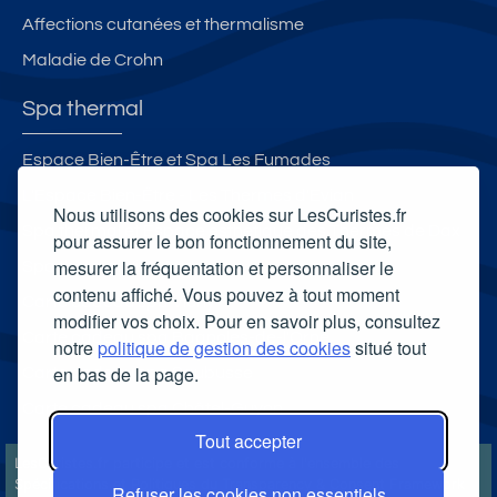
Affections cutanées et thermalisme
Maladie de Crohn
Spa thermal
Espace Bien-Être et Spa Les Fumades
L'Espace Bien-Être - Les Thermes d'Evian
Nous utilisons des cookies sur LesCuristes.fr
Spa thermal et Espace esthétique des Thermes de Dax
pour assurer le bon fonctionnement du site,
mesurer la fréquentation et personnaliser le
Spa thermal Vital Aude
contenu affiché. Vous pouvez à tout moment
Carte cadeau spa Vichy
modifier vos choix. Pour en savoir plus, consultez
Carte cadeau spa Bagnoles-de-l'Orne
notre
politique de gestion des cookies
situé tout
en bas de la page.
Carte cadeau spa Saubusse
Carte cadeau spa Châtel-Guyon
Tout accepter
LesCuristes.fr participe et est conforme à l'ensemble des
Spécifications et Politiques du Transparency & Consent Framework
Refuser les cookies non essentiels