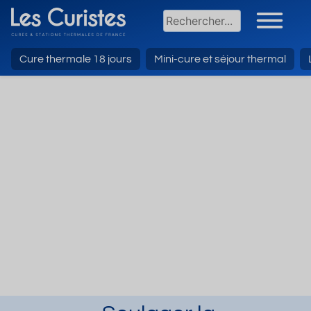
Cure thermale 18 jours
Mini-cure et séjour thermal