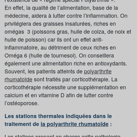
En effet, la qualité de l’alimentation, base de la
médecine, aidera à lutter contre l’inflammation. On
privilégiera des graisses insaturées, riches en
omégas 3 (poissons gras, huile de colza, de noix et
huile de poisson) car ils ont un effet anti-
inflammatoire, au détriment de ceux riches en
Oméga 6 (huile de tournesol). On conseillera
également une alimentation riche en antioxydants.
Souvent, les patients atteints de
polyarthrite
rhumatoïde
sont traités par corticothérapie. La
corticothérapie nécessite une supplémentation en
calcium et en vitamine D afin de lutter contre
l’ostéoporose.
Les stations thermales indiquées dans le
traitement de
la polyarthrite rhumatoïde
:
Les stations prenant en charge cette pathologie