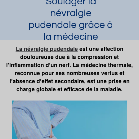
Soulager la
névralgie
pudendale grâce à
la médecine
thermale
La névralgie pudendale
est une affection
douloureuse due à la compression et
Laura Dupuy
Article publié par
le 22/08/2019
l’inflammation d’un nerf. La médecine thermale,
et mis à jour le 16/08/2022
reconnue pour ses nombreuses vertus et
Lamalou-Les-Bains
Ussat-les-Bains
l’absence d’effet secondaire, est une prise en
Néris-les-Bains
charge globale et efficace de la maladie.
Demander une documentation