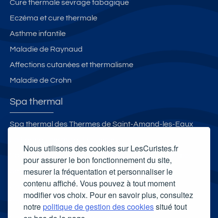
Cure thermale sevrage tabagique
Eczéma et cure thermale
Asthme infantile
Maladie de Raynaud
Affections cutanées et thermalisme
Maladie de Crohn
Spa thermal
Spa thermal des Thermes de Saint-Amand-les-Eaux
La Ferme Thermale d'Eugénie
Nous utilisons des cookies sur LesCuristes.fr
Spa thermal des Thermes de Barbotan-les-Thermes
pour assurer le bon fonctionnement du site,
mesurer la fréquentation et personnaliser le
Selya Resort Thermal & Spa
contenu affiché. Vous pouvez à tout moment
Carte cadeau spa Vichy
modifier vos choix. Pour en savoir plus, consultez
Carte cadeau spa Bagnoles-de-l'Orne
notre
politique de gestion des cookies
situé tout
Carte cadeau spa Saubusse