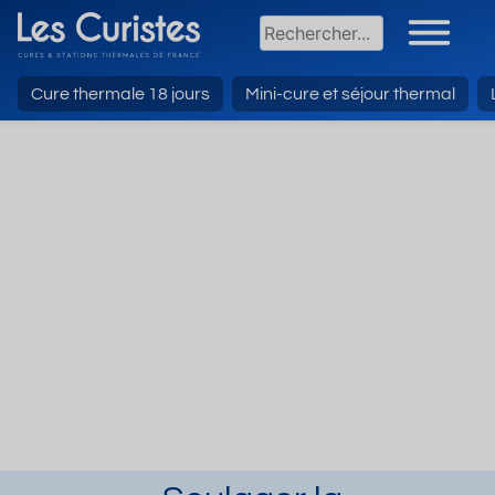
Cure thermale 18 jours
Mini-cure et séjour thermal