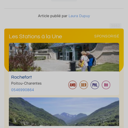
Article publié par
Laura Dupuy
3982
Les Stations à la Une
SPONSORISÉ
Rochefort
Poitou-Charentes
0546990864