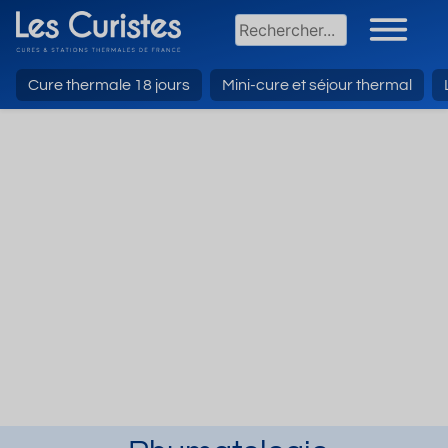
Cure thermale 18 jours
Mini-cure et séjour thermal