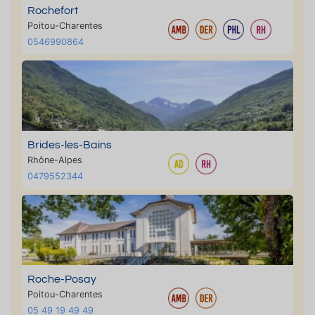
Rochefort
Poitou-Charentes
0546990864
Brides-les-Bains
Rhône-Alpes
0479552344
Roche-Posay
Poitou-Charentes
05 49 19 49 49