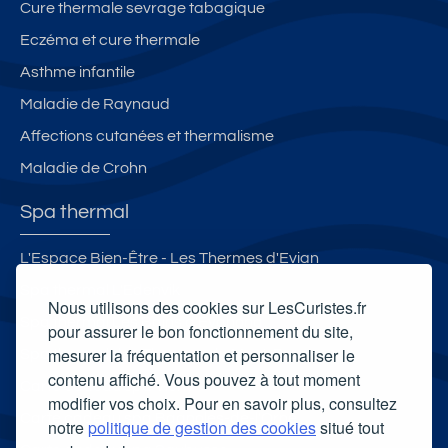
Cure thermale sevrage tabagique
Eczéma et cure thermale
Asthme infantile
Maladie de Raynaud
Affections cutanées et thermalisme
Maladie de Crohn
Spa thermal
L'Espace Bien-Être - Les Thermes d'Evian
Spa thermal L'Edenvik
Nous utilisons des cookies sur LesCuristes.fr
Spa thermal Les Bains d'Evahona
pour assurer le bon fonctionnement du site,
mesurer la fréquentation et personnaliser le
Spa thermal des Thermes du Mont-Dore
contenu affiché. Vous pouvez à tout moment
Carte cadeau spa Vichy
modifier vos choix. Pour en savoir plus, consultez
Carte cadeau spa Bagnoles-de-l'Orne
notre
politique de gestion des cookies
situé tout