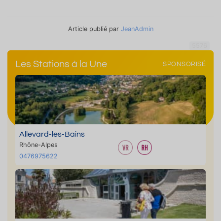
Article publié par
JeanAdmin
5576
Les Stations à la Une
SPONSORISÉ
Allevard-les-Bains
Rhône-Alpes
0476975622