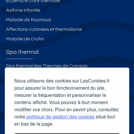
Eczéma et cure thermale
Asthme infantile
Maladie de Raynaud
Affections cutanées et thermalisme
Maladie de Crohn
Spa thermal
Spa thermal des Thermes de Cransac
La Parenthèse Obalia Institut
Nous utilisons des cookies sur LesCuristes.fr
Spa thermal de Borda
pour assurer le bon fonctionnement du site,
mesurer la fréquentation et personnaliser le
Célestins Spa Thermal
contenu affiché. Vous pouvez à tout moment
Carte cadeau spa Vichy
modifier vos choix. Pour en savoir plus, consultez
Carte cadeau spa Bagnoles-de-l'Orne
notre
politique de gestion des cookies
situé tout
en bas de la page.
Carte cadeau spa Saubusse
Carte cadeau spa Châtel-Guyon