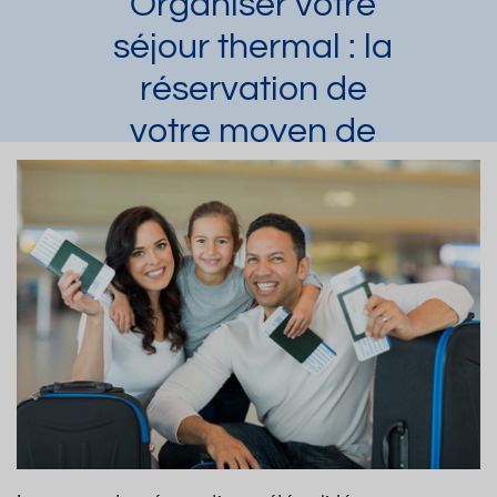
Organiser votre
séjour thermal : la
réservation de
votre moyen de
transport
Charles
Article publié par
le 02/06/2015 et
mis à jour le 06/07/2023
Organisation générale de la cure
Demander une documentation