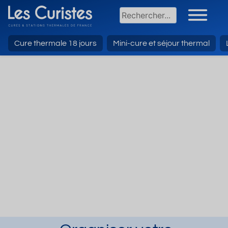
Cure thermale 18 jours
Mini-cure et séjour thermal