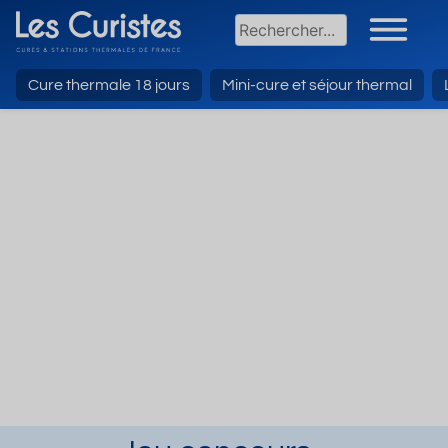
Cure thermale 18 jours
Mini-cure et séjour thermal