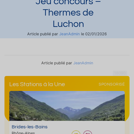
Jeu concours –
Thermes de
Luchon
JeanAdmin
Article publié par
le 02/01/2026
Demander une documentation
Article publié par
JeanAdmin
18090
Les Stations à la Une
SPONSORISÉ
Brides-les-Bains
Rhône-Alpes