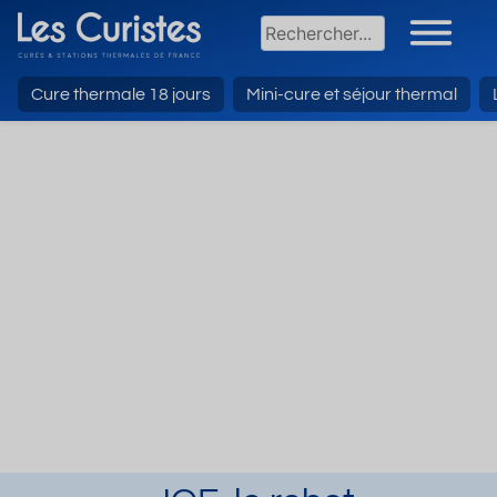
Cure thermale 18 jours
Mini-cure et séjour thermal