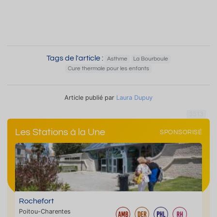
Tags de l'article :
Asthme
La Bourboule
Cure thermale pour les enfants
Article publié par
Laura Dupuy
3513
Les Stations à la Une
SPONSORISÉ
Rochefort
Poitou-Charentes