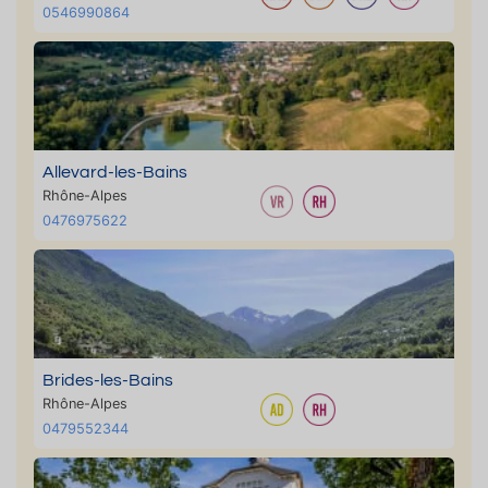
0546990864
Allevard-les-Bains
Rhône-Alpes
0476975622
Brides-les-Bains
Rhône-Alpes
0479552344