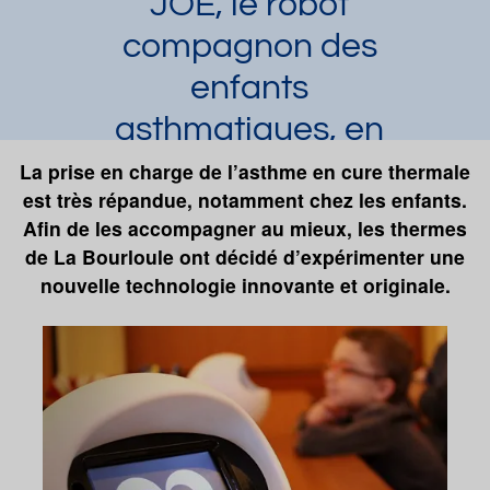
JOE, le robot
compagnon des
enfants
asthmatiques, en
test aux thermes
La prise en charge de l’asthme en cure thermale
est très répandue, notamment chez les enfants.
de La Bourboule.
Afin de les accompagner au mieux, les thermes
Laura Dupuy
Article publié par
le 27/06/2019
de La Bourloule ont décidé d’expérimenter une
et mis à jour le 06/07/2023
nouvelle technologie innovante et originale.
Asthme
La Bourboule
Cure thermale pour les enfants
Demander une documentation