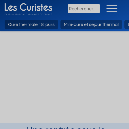
Cure thermale 18 jours
Mini-cure et séjour thermal