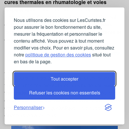
cures thermales en rhumatologie et voies
respiratoires
. Toutefois, outre les cures
médicalisées, l’établissement dispose également
Nous utilisons des cookies sur LesCuristes.fr
d’un
Spa thermal accessible à tous, curistes,
pour assurer le bon fonctionnement du site,
locaux ou touristes à la recherche de détente et
mesurer la fréquentation et personnaliser le
de bien-être
.
contenu affiché. Vous pouvez à tout moment
modifier vos choix. Pour en savoir plus, consultez
A la découverte du Spa thermal et de ses
notre
politique de gestion des cookies
situé tout
équipements
en bas de la page.
Le Spa thermal de Haute Provence
vous accueille
ainsi toute l’année pour vous ressourcer et vous
Tout accepter
faire profiter des bienfaits et plaisirs de son
eau
thermale naturellement chaude à 33°C
. Au cœur
Refuser les cookies non essentiels
de
525 m2 dédiés à votre bien-être
, vous pourrez
découvrir l’espace aqualudique mais aussi ses
Personnaliser
différents équipements.