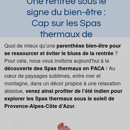
Une rentrée sous le
signe du bien-être :
Cap sur les Spas
thermaux de
Provence-Alpes-
Quoi de mieux qu’une
parenthèse bien-être pour
se ressourcer et éviter le blues de la rentrée
?
Côte-d’Azur
Pour cela, nous vous invitons aujourd’hui à la
Anne-Claire Hoeffler
Article publié par
le
découverte des Spas thermaux en PACA
! Au
11/09/2023
cœur de paysages sublimes, entre mer et
montagne, dans un décor propice à une relaxation
Provence-Alpes-Côte d'Azur
absolue,
venez ainsi profiter de l’été indien pour
Berthemont-les-Bains
Digne-les-Bains
Gréoux-les-Bains
explorer les Spas thermaux sous le soleil de
Provence-Alpes-Côte d’Azur
.
Demander une documentation