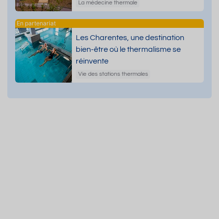
dermatologiques
La médecine thermale
Les Charentes, une destination
bien-être où le thermalisme se
réinvente
Vie des stations thermales