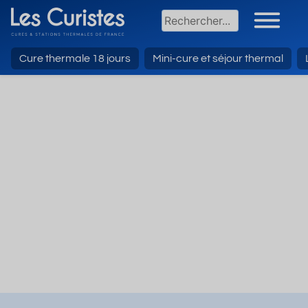
Cure thermale 18 jours
Mini-cure et séjour thermal