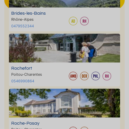
Brides-les-Bains
Rhône-Alpes
0479552344
Rochefort
Poitou-Charentes
0546990864
Roche-Posay