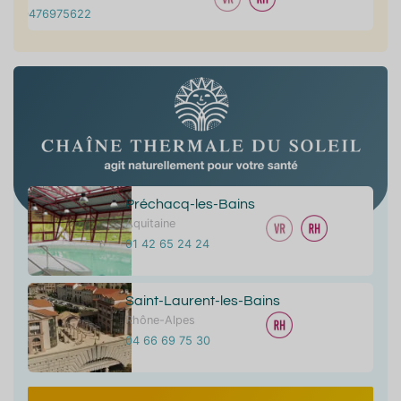
0476975622
Préchacq-les-Bains
Aquitaine
01 42 65 24 24
Saint-Laurent-les-Bains
Rhône-Alpes
04 66 69 75 30