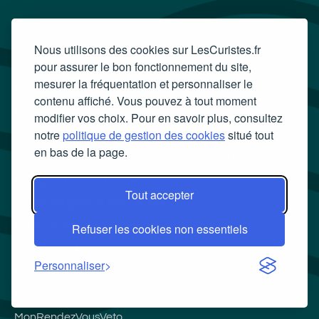
Nous utilisons des cookies sur LesCuristes.fr
LesCuristes.fr
pour assurer le bon fonctionnement du site,
mesurer la fréquentation et personnaliser le
Espace gestionnaire
contenu affiché. Vous pouvez à tout moment
Mentions légales
modifier vos choix. Pour en savoir plus, consultez
notre
politique de gestion des cookies
situé tout
Conditions Générales d'Utilisation
en bas de la page.
Conditions Générales de vente de la partie hébergement
Politique de confidentialité
Tout accepter
Centre de gestion des cookies
Politique de gestion des cookies
Refuser les cookies non essentiels
Contactez - Nous
Personnaliser
Partenaires
Proposer une location
MonRendezVousVeto