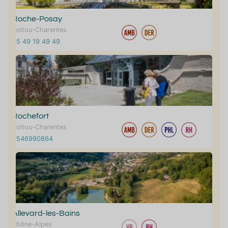
Roche-Posay
Poitou-Charentes
05 49 19 49 49
Rochefort
Poitou-Charentes
0546990864
Allevard-les-Bains
Rhône-Alpes