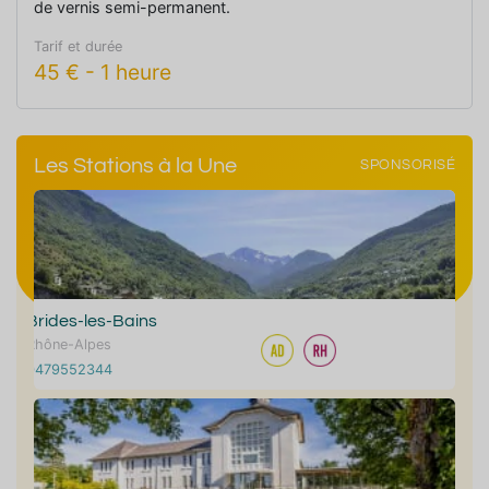
de vernis semi-permanent.
Tarif et durée
45
€
-
1 heure
Les Stations à la Une
SPONSORISÉ
Brides-les-Bains
Rhône-Alpes
0479552344