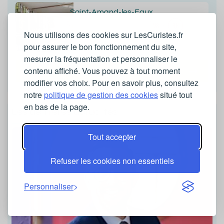
Saint-Amand-les-Eaux
Nord-Pas de Calais
Nous utilisons des cookies sur LesCuristes.fr
01 42 65 24 24
pour assurer le bon fonctionnement du site,
mesurer la fréquentation et personnaliser le
contenu affiché. Vous pouvez à tout moment
Toutes les stations
modifier vos choix. Pour en savoir plus, consultez
notre
politique de gestion des cookies
situé tout
en bas de la page.
Les dernières actualités
Tout accepter
Refuser les cookies non essentiels
Personnaliser