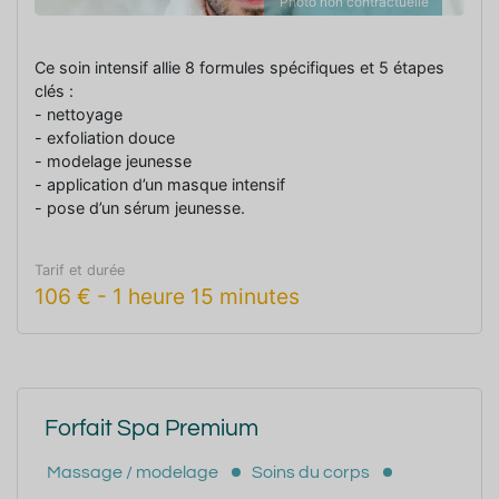
Photo non contractuelle
Ce soin intensif allie 8 formules spécifiques et 5 étapes
clés :
- nettoyage
- exfoliation douce
- modelage jeunesse
- application d’un masque intensif
- pose d’un sérum jeunesse.
Les 3 actifs brevetés de safran, sophora japonica et
Tarif et durée
peptides stimulent la production de collagène et
106
€
-
1 heure 15 minutes
renforcent les mécanismes d’auto-défense de l’épiderme.
Votre peau est visiblement plus jeune.
Forfait Spa Premium
Massage / modelage
Soins du corps