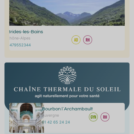
Brides-les-Bains
Rhône-Alpes
0479552344
Bourbon l`Archambault
Auvergne
01 42 65 24 24