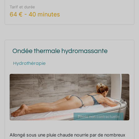
- citron & petitgrain
Tarif et durée
64
€
-
40 minutes
Plongez dans la détente pour un massage relaxant,
dynamisant ou aromatique en choisissant le type, la
durée et l’intensité de
votre massage.
Ondée thermale hydromassante
Hydrothérapie
Photo non contractuelle
Allongé sous une pluie chaude nourrie par de nombreux