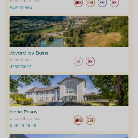
Poitou-Charentes
0546990864
Allevard-les-Bains
Rhône-Alpes
0476975622
Roche-Posay
Poitou-Charentes
05 49 19 49 49