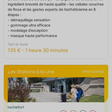
ingrédient breveté de haute qualité – les cellules-souches
de Rose et les gestes experts de l’esthéticienne en 8
étapes :
- démaquillage sensation
- gommage ultra efficace
- modelage d’exception
- masque haute performance
- lissage final effet glaçon
Tarif et durée
- remise en beauté sublimatrice.
135
€
-
1 heure 30 minutes
Une parenthèse de bien-être inoubliable et un visage
éblouissant de jeunesse.
Les Stations à la Une
SPONSORISÉ
Rochefort