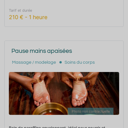
Tarif et durée
210
€
-
1 heure
Pause mains apaisées
Massage / modelage
Soins du corps
Photo non contractuelle
Bain de paraffine enveloppant, idéal pour nourrir et