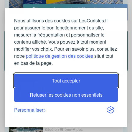
Découvrir la dernière édition du magazine
Les Curistes
Nous utilisons des cookies sur LesCuristes.fr
pour assurer le bon fonctionnement du site,
mesurer la fréquentation et personnaliser le
Découvrez les spas thermaux
contenu affiché. Vous pouvez à tout moment
modifier vos choix. Pour en savoir plus, consultez
Spa thermal de Nancy
notre
politique de gestion des cookies
situé tout
Spa thermal de
Nancy Thermal
en bas de la page.
Situé en Lorraine
Tout accepter
Spa thermal L'Edenvik
Spa thermal de
Capvern-les-Bains
Refuser les cookies non essentiels
Situé en Midi-Pyrénées
Personnaliser
Spa O des Lauzes
Spa thermal de
La Léchère
Situé en Rhône-Alpes