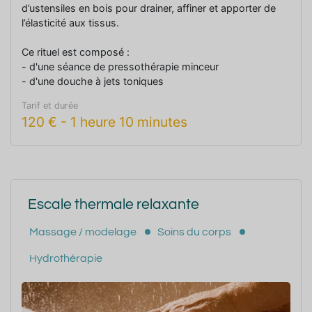
d’ustensiles en bois pour drainer, affiner et apporter de
l’élasticité aux tissus.
Ce rituel est composé :
- d'une séance de pressothérapie minceur
- d'une douche à jets toniques
- d'un massage minceur madérothérapie de 40 minutes
Tarif et durée
- d'une entrée à l'espace aqua-détente incluse
120
€
-
1 heure 10 minutes
Escale thermale relaxante
Massage / modelage
Soins du corps
Hydrothérapie