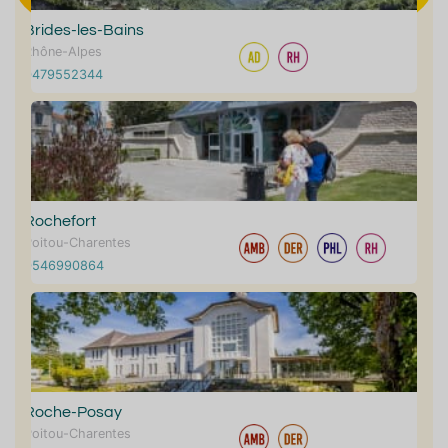
Brides-les-Bains
Rhône-Alpes
0479552344
Rochefort
Poitou-Charentes
0546990864
Roche-Posay
Poitou-Charentes