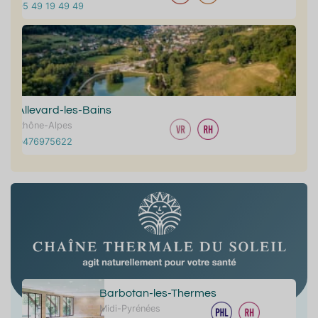
05 49 19 49 49
Allevard-les-Bains
Rhône-Alpes
0476975622
Barbotan-les-Thermes
Midi-Pyrénées