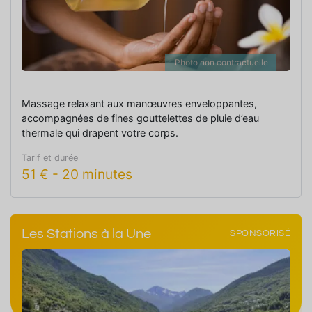
Photo non contractuelle
Massage relaxant aux manœuvres enveloppantes,
accompagnées de fines gouttelettes de pluie d’eau
thermale qui drapent votre corps.
Tarif et durée
51
€
-
20 minutes
Les Stations à la Une
SPONSORISÉ