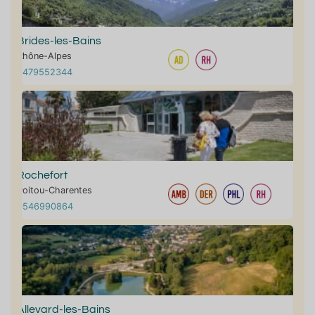
Brides-les-Bains
Rhône-Alpes
0479552344
Rochefort
Poitou-Charentes
0546990864
Allevard-les-Bains