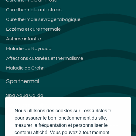
Cure thermale arthrose
Cure thermale anti-stress
Cure thermale sevrage tabagique
Eczéma et cure thermale
Asthme infantile
Maladie de Raynaud
Affections cutanées et thermalisme
Maladie de Crohn
Spa thermal
Spa Aqua Calida
Spa Thermal Philae
Nous utilisons des cookies sur LesCuristes.fr
Spa thermal des Thermes du Mont-Dore
pour assurer le bon fonctionnement du site,
mesurer la fréquentation et personnaliser le
Spa thermal des Thermes de Bourbon l'Archambault
contenu affiché. Vous pouvez à tout moment
Carte cadeau spa Vichy