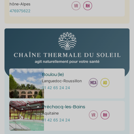
Rhône-Alpes
0476975622
Boulou (le)
Languedoc-Roussillon
01 42 65 24 24
Préchacq-les-Bains
Aquitaine
01 42 65 24 24