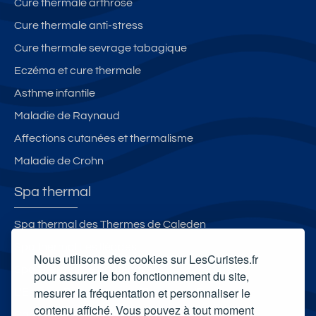
Cure thermale arthrose
Cure thermale anti-stress
Cure thermale sevrage tabagique
Eczéma et cure thermale
Asthme infantile
Maladie de Raynaud
Affections cutanées et thermalisme
Maladie de Crohn
Spa thermal
Spa thermal des Thermes de Caleden
Spa thermal Les Iléades
Nous utilisons des cookies sur LesCuristes.fr
Spa Thermal de Santenay
pour assurer le bon fonctionnement du site,
mesurer la fréquentation et personnaliser le
L'Espace Bien-Être - Les Thermes d'Evian
contenu affiché. Vous pouvez à tout moment
Carte cadeau spa Vichy