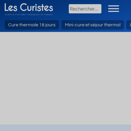
Cure thermale 18 jours
Mini-cure et séjour thermal