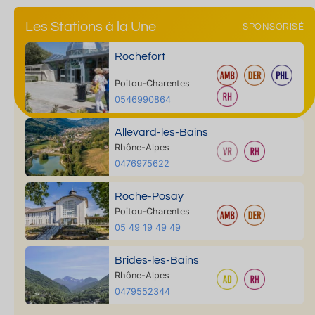
Les Stations à la Une
SPONSORISÉ
Rochefort
Poitou-Charentes
0546990864
Allevard-les-Bains
Rhône-Alpes
0476975622
Roche-Posay
Poitou-Charentes
05 49 19 49 49
Brides-les-Bains
Rhône-Alpes
0479552344