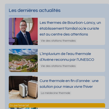
Les dernières actualités
Les thermes de Bourbon-Lancy, un
établissement familial où le curiste
est au centre des attentions
Vie des stations thermales
L’impluvium de l’eau thermale
d’Avène reconnu par l’UNESCO
Vie des stations thermales
Cure thermale en fin d’année : une
solution pour mieux vivre l’hiver
La médecine thermale