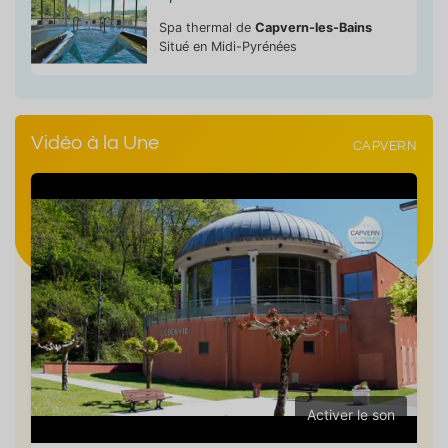
Spa thermal de
Capvern-les-Bains
Situé en Midi-Pyrénées
Vidéo à la Une
CAPVERN
Activer le son