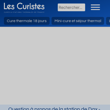
Cure thermale 18 jours
Mini-cure et séjour thermal
Question à propos de la station de Dax -