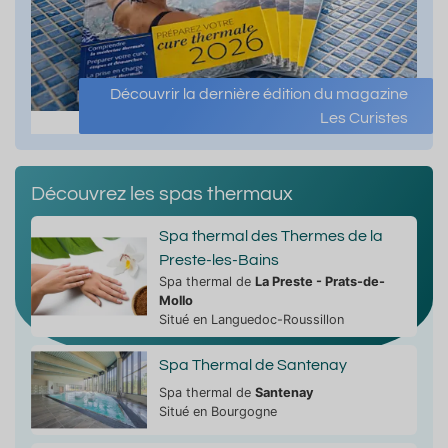
Découvrir la dernière édition du magazine
Les Curistes
Découvrez les spas thermaux
Spa thermal des Thermes de la
Preste-les-Bains
Spa thermal de
La Preste - Prats-de-
Mollo
Situé en Languedoc-Roussillon
Spa Thermal de Santenay
Spa thermal de
Santenay
Situé en Bourgogne