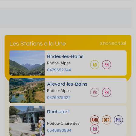
Les Stations à la Une
SPONSORISÉ
Brides-les-Bains
Rhône-Alpes
0479552344
Allevard-les-Bains
Rhône-Alpes
0476975622
Rochefort
Poitou-Charentes
0546990864