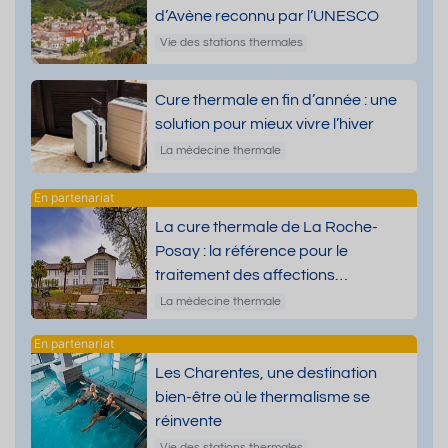
d’Avène reconnu par l’UNESCO
Vie des stations thermales
Cure thermale en fin d’année : une
solution pour mieux vivre l’hiver
La médecine thermale
La cure thermale de La Roche-
Posay : la référence pour le
traitement des affections
dermatologiques
La médecine thermale
Les Charentes, une destination
bien-être où le thermalisme se
réinvente
Vie des stations thermales