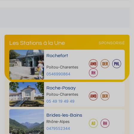
Les Stations à la Une
SPONSORISÉ
Rochefort
Poitou-Charentes
0546990864
Roche-Posay
Poitou-Charentes
05 49 19 49 49
Brides-les-Bains
Rhône-Alpes
0479552344