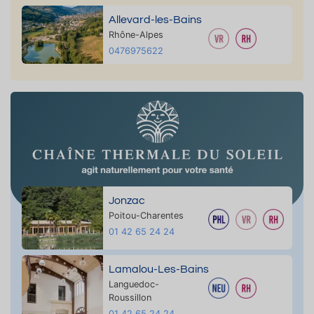
Allevard-les-Bains
Rhône-Alpes
0476975622
Jonzac
Poitou-Charentes
01 42 65 24 24
Lamalou-Les-Bains
Languedoc-
Roussillon
01 42 65 24 24