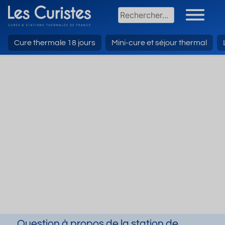
Cure thermale 18 jours
Mini-cure et séjour thermal
Question à propos de la station de