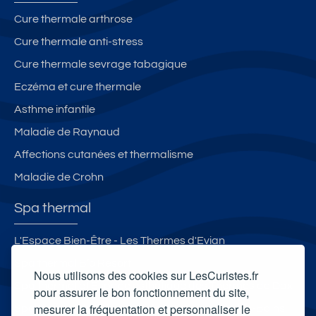
Cure thermale arthrose
Cure thermale anti-stress
Cure thermale sevrage tabagique
Eczéma et cure thermale
Asthme infantile
Maladie de Raynaud
Affections cutanées et thermalisme
Maladie de Crohn
Spa thermal
L'Espace Bien-Être - Les Thermes d'Evian
Spa thermal B’o Resort
Nous utilisons des cookies sur LesCuristes.fr
Spa thermal et Espace esthétique des Thermes de Dax
pour assurer le bon fonctionnement du site,
mesurer la fréquentation et personnaliser le
Spa thermal des Thermes de Saint-Laurent-les-Bains