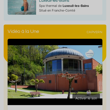
Luxeuil-les-Bains
Spa thermal de
Luxeuil-les-Bains
Situé en Franche-Comté
Vidéo à la Une
CAPVERN
Activer le son