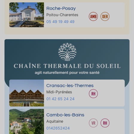
Roche-Posay
Poitou-Charentes
05 49 19 49 49
Cransac-les-Thermes
Midi-Pyrénées
01 42 65 24 24
Cambo-les-Bains
Aquitaine
0142652424