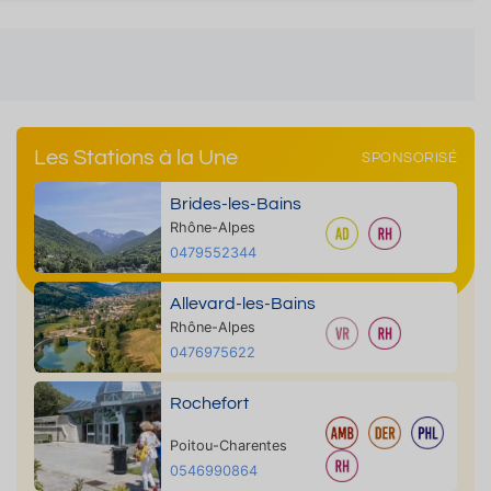
Les Stations à la Une
SPONSORISÉ
Brides-les-Bains
Rhône-Alpes
0479552344
Allevard-les-Bains
Rhône-Alpes
0476975622
Rochefort
Poitou-Charentes
0546990864