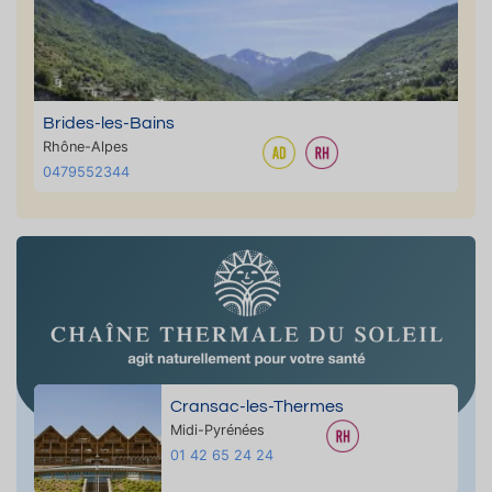
Brides-les-Bains
Rhône-Alpes
0479552344
Cransac-les-Thermes
Midi-Pyrénées
01 42 65 24 24