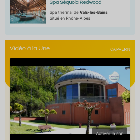
Spa Séquoia Redwood
Spa thermal de
Vals-les-Bains
Situé en Rhône-Alpes
Vidéo à la Une
CAPVERN
Activer le son