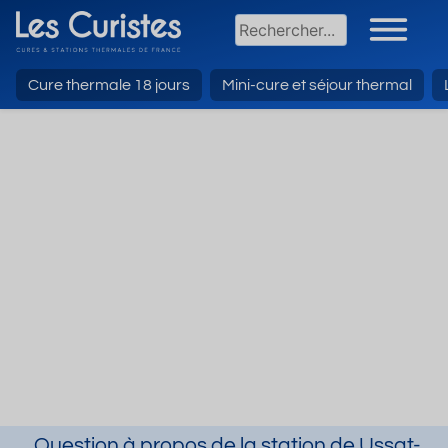
Cure thermale 18 jours
Mini-cure et séjour thermal
Question à propos de la station de Ussat-