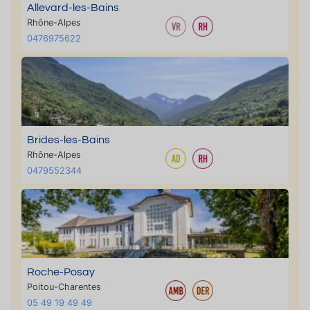
Allevard-les-Bains
Rhône-Alpes
0476975622
Brides-les-Bains
Rhône-Alpes
0479552344
Roche-Posay
Poitou-Charentes
05 49 19 49 49