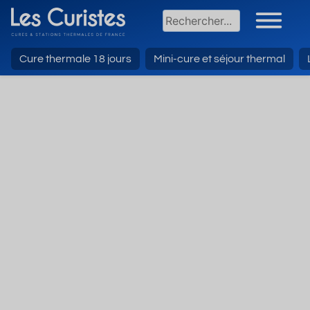
Cure thermale 18 jours
Mini-cure et séjour thermal