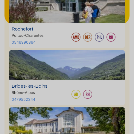
Rochefort
Poitou-Charentes
0546990864
Brides-les-Bains
Rhône-Alpes
0479552344