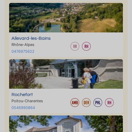
Allevard-les-Bains
Rhône-Alpes
0476975622
Rochefort
Poitou-Charentes
0546990864