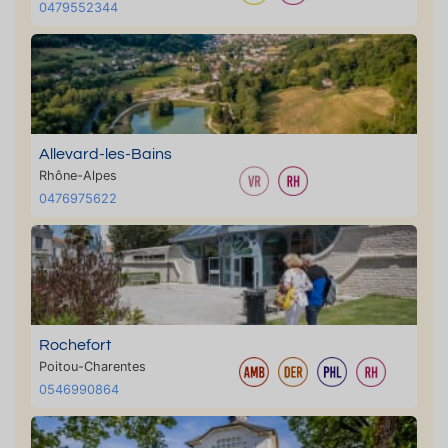
0479552344
Allevard-les-Bains
Rhône-Alpes
0476975622
Rochefort
Poitou-Charentes
0546990864