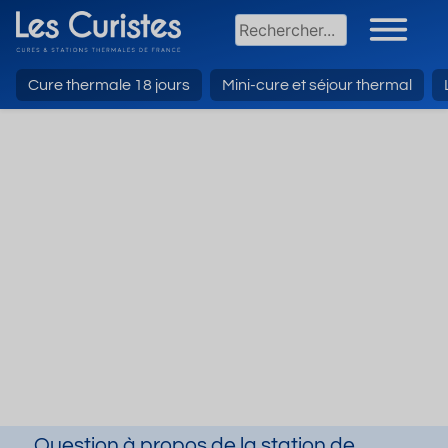
Cure thermale 18 jours
Mini-cure et séjour thermal
Question à propos de la station de