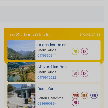
Les Stations à la Une
SPONSORISÉ
Brides-les-Bains
Rhône-Alpes
0479552344
Allevard-les-Bains
Rhône-Alpes
0476975622
Rochefort
Poitou-Charentes
0546990864