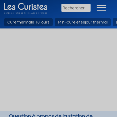
Cure thermale 18 jours
Mini-cure et séjour thermal
Question à propos de la station de