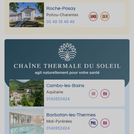
Roche-Posay
Poitou-Charentes
05 49 19 49 49
Cambo-les-Bains
Aquitaine
0142652424
Barbotan-les-Thermes
Midi-Pyrénées
0142652424