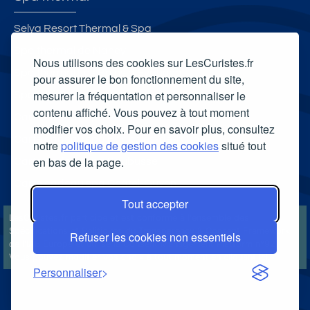
Selya Resort Thermal & Spa
Spa thermal de Nancy
Nous utilisons des cookies sur LesCuristes.fr
Spa thermal Les Bains d'Evahona
pour assurer le bon fonctionnement du site,
mesurer la fréquentation et personnaliser le
Spa Villa Pompéi
contenu affiché. Vous pouvez à tout moment
Carte cadeau spa Vichy
modifier vos choix. Pour en savoir plus, consultez
Carte cadeau spa Bagnoles-de-l'Orne
notre
politique de gestion des cookies
situé tout
en bas de la page.
Carte cadeau spa Saubusse
Carte cadeau spa Châtel-Guyon
Tout accepter
LesCuristes.fr participe et est conforme à l'ensemble des
Spécifications et Politiques du Transparency & Consent Framework
Refuser les cookies non essentiels
de l'IAB Europe et utilise la Consent Management Platform n°92.
Vous pouvez modifier vos choix à tout moment en
cliquant ici
.
Personnaliser