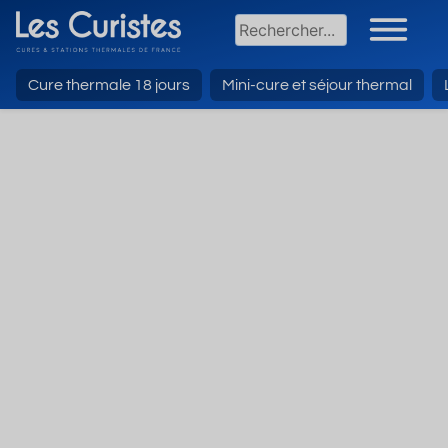
Cure thermale 18 jours
Mini-cure et séjour thermal