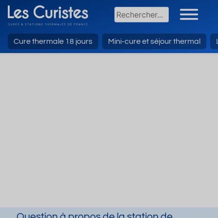
Cure thermale 18 jours
Mini-cure et séjour thermal
Question à propos de la station de