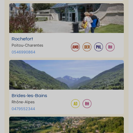
Rochefort
Poitou-Charentes
0546990864
Brides-les-Bains
Rhône-Alpes
0479552344